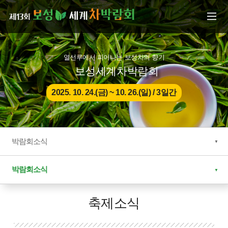
본문으로 바로가기
주메뉴 바로가기
열선루에서 피어나는 보성차의 향기
보성세계차박람회
2025. 10. 24.(금) ~ 10. 26.(일) / 3일간
박람회소식
박람회소식
축제소식