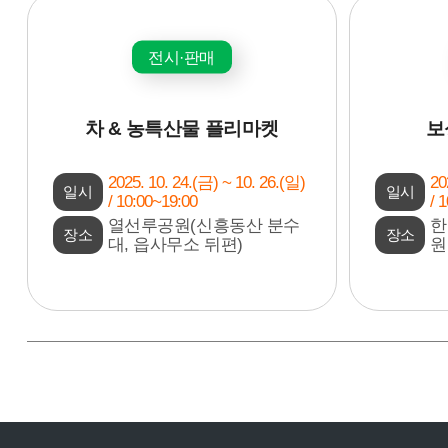
전시·판매
차 & 농특산물 플리마켓
보
2025. 10. 24.(금) ~ 10. 26.(일)
20
일시
일시
/ 10:00~19:00
/ 
열선루공원(신흥동산 분수
한
장소
장소
대, 읍사무소 뒤편)
원